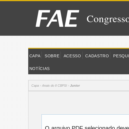
Congresso
CAPA
SOBRE
ACESSO
CADASTRO
PESQU
NOTÍCIAS
Capa
Anais do II CBPSI
Junior
>
>
O arquivo PDF selecionado deve