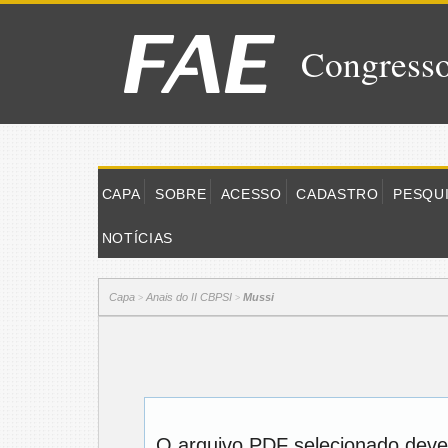
Congresso
CAPA
SOBRE
ACESSO
CADASTRO
PESQU
NOTÍCIAS
Capa
Anais do II CBPSI
Mussi
>
>
O arquivo PDF selecionado deve