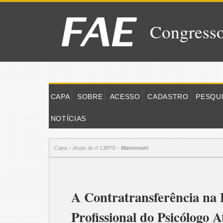
Congresso
CAPA
SOBRE
ACESSO
CADASTRO
PESQU
NOTÍCIAS
Capa
Anais do II CBPSI
Mantovani
>
>
A Contratransferência na 
Profissional do Psicólogo 