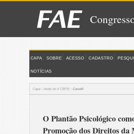
Congresso
CAPA
SOBRE
ACESSO
CADASTRO
PESQU
NOTÍCIAS
Capa
Anais do II CBPSI
Canalli
>
>
O Plantão Psicológico com
Promoção dos Direitos da